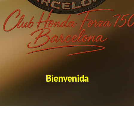
Bienvenida