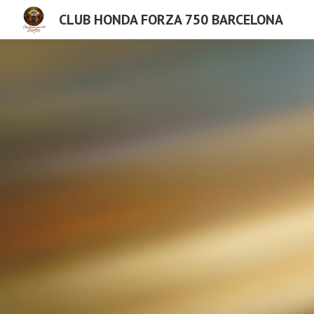
CLUB HONDA FORZA 750 BARCELONA
Sk